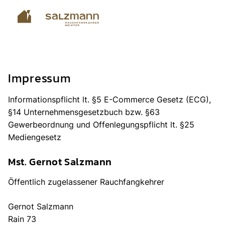
Skip
to
content
Gernot Salzmann – Rauchfangkehrermeister
Impressum
Informationspflicht lt. §5 E-Commerce Gesetz (ECG),
§14 Unternehmensgesetzbuch bzw. §63
Gewerbeordnung und Offenlegungspflicht lt. §25
Mediengesetz
Mst. Gernot Salzmann
Öffentlich zugelassener Rauchfangkehrer
Gernot Salzmann
Rain 73