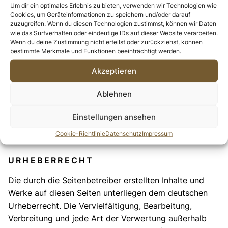
Um dir ein optimales Erlebnis zu bieten, verwenden wir Technologien wie
keine Gewähr übernehmen. Für die Inhalte der
Cookies, um Geräteinformationen zu speichern und/oder darauf
verlinkten Seiten ist stets der jeweilige Anbieter oder
zuzugreifen. Wenn du diesen Technologien zustimmst, können wir Daten
wie das Surfverhalten oder eindeutige IDs auf dieser Website verarbeiten.
Betreiber der Seiten verantwortlich. Die verlinkten
Wenn du deine Zustimmung nicht erteilst oder zurückziehst, können
Seiten wurden zum Zeitpunkt der Verlinkung auf
bestimmte Merkmale und Funktionen beeinträchtigt werden.
mögliche Rechtsverstöße überprüft. Rechtswidrige
Akzeptieren
Inhalte waren zum Zeitpunkt der Verlinkung nicht
erkennbar. Eine permanente inhaltliche Kontrolle der
Ablehnen
verlinkten Seiten ist jedoch ohne konkrete
Anhaltspunkte einer Rechtsverletzung nicht zumutbar.
Einstellungen ansehen
Bei Bekanntwerden von Rechtsverletzungen werden
Cookie-Richtlinie
Datenschutz
Impressum
wir derartige Links umgehend entfernen.
URHEBERRECHT
Die durch die Seitenbetreiber erstellten Inhalte und
Werke auf diesen Seiten unterliegen dem deutschen
Urheberrecht. Die Vervielfältigung, Bearbeitung,
Verbreitung und jede Art der Verwertung außerhalb